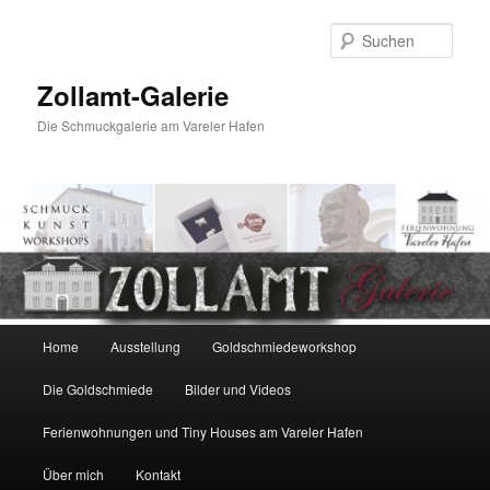
Zum
primären
Such
Inhalt
springen
Zollamt-Galerie
Die Schmuckgalerie am Vareler Hafen
Hauptmenü
Home
Ausstellung
Goldschmiedeworkshop
Die Goldschmiede
Bilder und Videos
Ferienwohnungen und Tiny Houses am Vareler Hafen
Über mich
Kontakt