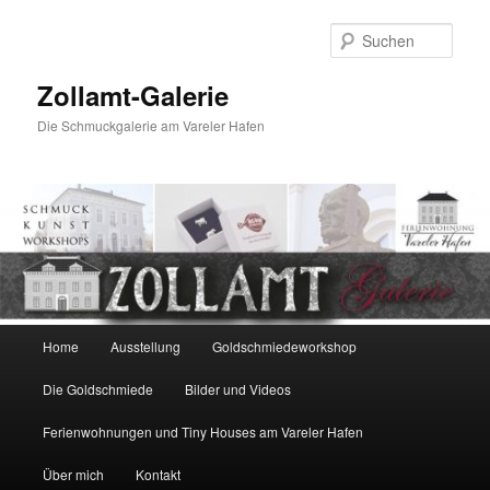
Zum
primären
Such
Inhalt
springen
Zollamt-Galerie
Die Schmuckgalerie am Vareler Hafen
Hauptmenü
Home
Ausstellung
Goldschmiedeworkshop
Die Goldschmiede
Bilder und Videos
Ferienwohnungen und Tiny Houses am Vareler Hafen
Über mich
Kontakt